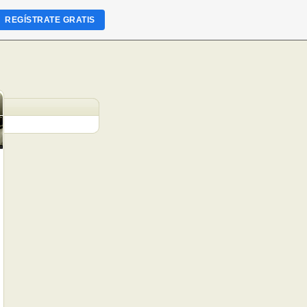
REGÍSTRATE GRATIS