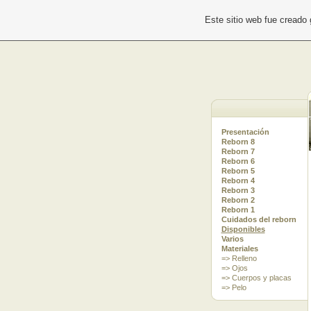
Este sitio web fue creado
Presentación
Reborn 8
Reborn 7
Reborn 6
Reborn 5
Reborn 4
Reborn 3
Reborn 2
Reborn 1
Cuidados del reborn
Disponibles
Varios
Materiales
=> Relleno
=> Ojos
=> Cuerpos y placas
=> Pelo