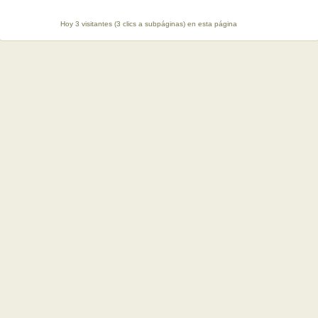
Hoy 3 visitantes (3 clics a subpáginas) en esta página