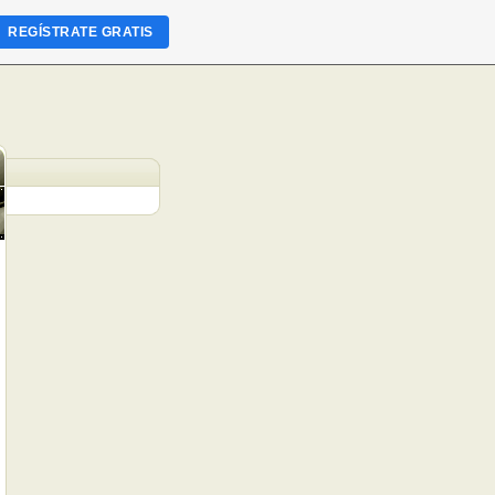
REGÍSTRATE GRATIS