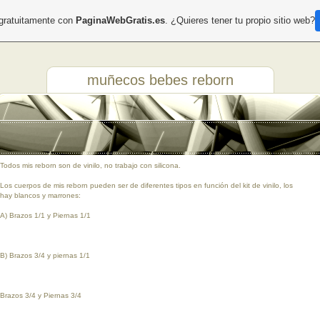
 gratuitamente con
PaginaWebGratis.es
. ¿Quieres tener tu propio sitio web?
muñecos bebes reborn
Todos mis reborn son de vinilo, no trabajo con silicona.
Los cuerpos de mis reborn pueden ser de diferentes tipos en función del kit de vinilo, los
hay blancos y marrones:
A) Brazos 1/1 y Piernas 1/1
B) Brazos 3/4 y piernas 1/1
Brazos 3/4 y Piernas 3/4