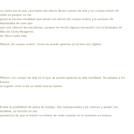
La razón por la que casi todos mis reborn llevan cuerpo de tela y no cuerpo entero de
vinilo es porque no me
gusta la escasa movilidad que tienen los reborn de cuerpo entero y la escasez de
kits/moldes de este tipo
que nos ofrecen las escultoras, aunque he hecho alguna excepción con el fantástico kit
Max de Cindy Musgrove,
de 36cm nada más.
Reborn de cuerpo entero: Como se puede apreciar en la foto son rígidos
Reborn con cuerpo de tela en el que se puede apreciar su alta movilidad. Se adapta a los
brazos
al cogerlo como si de un bebé real se tratara.
Existe la posibilidad de placa de barriga. Van sobrepuestas y se colocan y quitan con
facilidad, su función es dar
apariencia de que el reborn es entero de vinilo cuando no lo tenemos en brazos.